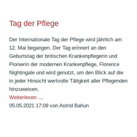
c
a
i
h
n
c
e
H
Tag der Pflege
h
r
e
w
w
l
Der Internationale Tag der Pflege wird jährlich am
i
a
m
12. Mai begangen. Der Tag erinnert an den
e
g
u
Geburtstag der britischen Krankenpflegerin und
d
e
t
Pionierin der modernen Krankenpflege, Florence
e
n
W
Nightingale und wird genutzt, um den Blick auf die
r
a
in jeder Hinsicht wertvolle Tätigkeit aller Pflegenden
G
l
hinzuweisen.
o
l
T
Weiterlesen …
t
r
a
05.05.2021 17:09
von Astrid Bahun
t
a
g
e
f
d
s
e
e
d
n