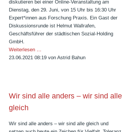
diskutieren bei einer Online-Veranstaltung am
n
Dienstag, den 29. Juni, von 15 Uhr bis 16:30 Uhr
f
Expert*innen aus Forschung Praxis. Ein Gast der
ü
Diskussionsrunde ist Helmut Wallrafen,
r
Geschäftsführer der städtischen Sozial-Holding
d
GmbH.
e
H
Weiterlesen …
n
e
23.06.2021 08:19
von Astrid Bahun
K
i
l
m
i
b
m
e
a
Wir sind alle anders – wir sind alle
w
s
o
gleich
c
h
h
n
u
Wir sind alle anders – wir sind alle gleich und
e
t
setzen auch heute ein Zeichen für Vielfalt, Toleranz,