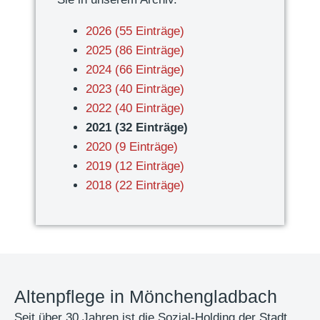
c
-
e
k
G
2026 (55 Einträge)
l
o
m
2025 (86 Einträge)
t
p
b
2024 (66 Einträge)
r
K
H
2023 (40 Einträge)
a
a
e
2022 (40 Einträge)
i
r
r
2021 (32 Einträge)
n
n
f
2020 (9 Einträge)
i
e
o
2019 (12 Einträge)
n
v
l
2018 (22 Einträge)
g
a
g
l
r
e
i
c
Altenpflege in Mönchengladbach
h
r
Seit über 30 Jahren ist die Sozial-Holding der Stadt