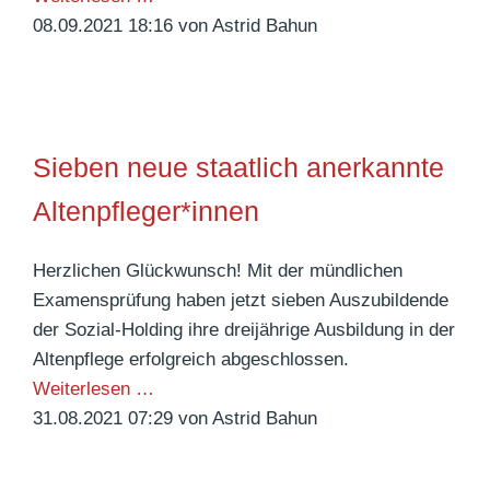
o
t
n
u
08.09.2021 18:16
von Astrid Bahun
g
e
n
r
r
r
e
o
a
w
n
p
m
e
b
ä
m
g
Sieben neue staatlich anerkannte
e
i
s
i
s
Altenpfleger*innen
d
c
e
h
Herzlichen Glückwunsch! Mit der mündlichen
r
e
Examensprüfung haben jetzt sieben Auszubildende
1
M
der Sozial-Holding ihre dreijährige Ausbildung in der
.
o
Altenpflege erfolgreich abgeschlossen.
B
b
S
Weiterlesen …
o
i
i
31.08.2021 07:29
von Astrid Bahun
b
l
e
b
i
b
y