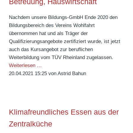
Betreuung, Hauswirtschaft
u
n
Nachdem unsere Bildungs-GmbH Ende 2020 den
d
Bildungsbereich des Vereins Wohlfahrt
l
übernommen hat und als Träger der
i
Qualifizierungsangebote zertifiziert wurde, ist jetzt
c
auch das Kursangebot zur beruflichen
h
Weiterbildung vom TÜV Rheinland zugelassen.
g
T
Weiterlesen …
e
e
20.04.2021 15:25
von Astrid Bahun
n
i
i
l
e
z
ß
e
Klimafreundliches Essen aus der
e
i
n
t
Zentralküche
a
-