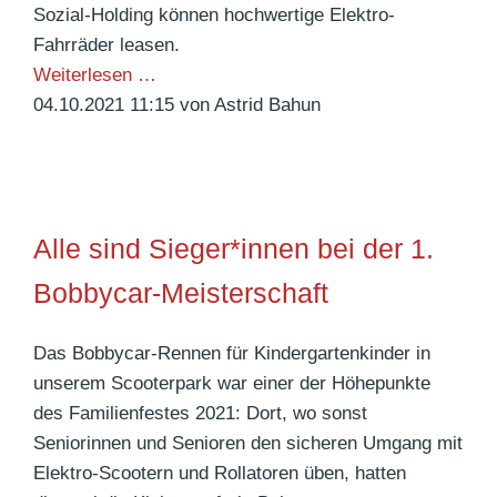
r
Sozial-Holding können hochwertige Elektro-
*
Fahrräder leasen.
i
M
Weiterlesen …
n
i
04.10.2021 11:15
von Astrid Bahun
n
t
e
d
n
e
v
m
Alle sind Sieger*innen bei der 1.
e
L
r
e
Bobbycar-Meisterschaft
s
a
a
s
Das Bobbycar-Rennen für Kindergartenkinder in
m
i
unserem Scooterpark war einer der Höhepunkte
m
n
des Familienfestes 2021: Dort, wo sonst
l
g
Seniorinnen und Senioren den sicheren Umgang mit
u
-
Elektro-Scootern und Rollatoren üben, hatten
n
E