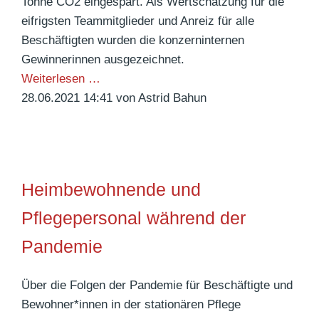
Tonne CO2 eingespart. Als Wertschätzung für die
O
i
eifrigsten Teammitglieder und Anreiz für alle
b
!
Beschäftigten wurden die konzerninternen
s
Gewinnerinnen ausgezeichnet.
t
(
Weiterlesen …
z
S
28.06.2021 14:41
von Astrid Bahun
e
t
i
a
t
d
!
t
Heimbewohnende und
-
)
Pflegepersonal während der
R
Pandemie
a
d
Über die Folgen der Pandemie für Beschäftigte und
e
Bewohner*innen in der stationären Pflege
l