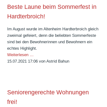
i
t
n
Beste Laune beim Sommerfest in
e
e
-
r
r
Hardterbroich!
S
k
t
c
a
f
Im August wurde im Altenheim Hardterbroich gleich
o
n
ü
zweimal gefeiert, denn die beliebten Sommerfeste
o
n
r
sind bei den Bewohnerinnen und Bewohnern ein
t
t
d
echtes Highlight.
e
e
e
B
Weiterlesen …
r
A
n
e
15.07.2021 17:06
von Astrid Bahun
-
l
G
s
P
t
o
t
a
e
l
e
r
n
d
L
k
p
Seniorengerechte Wohnungen
e
a
f
n
u
frei!
l
e
n