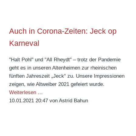
n
e
n
Auch in Corona-Zeiten: Jeck op
s
c
Karneval
h
e
"Halt Pohl" und "All Rheydt" – trotz der Pandemie
i
geht es in unseren Altenheimen zur rheinischen
n
fünften Jahreszeit „Jeck“ zu. Unsere Impressionen
m
zeigen, wie Altweiber 2021 gefeiert wurde.
a
A
Weiterlesen …
c
u
10.01.2021 20:47
von Astrid Bahun
h
c
t
h
L
i
u
n