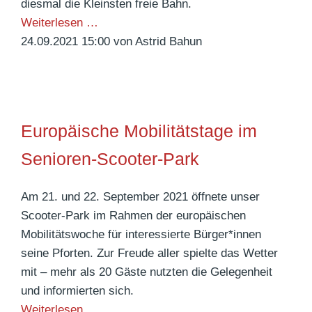
diesmal die Kleinsten freie Bahn.
g
-
A
Weiterlesen …
m
B
l
24.09.2021 15:00
von Astrid Bahun
i
i
l
t
k
e
b
e
s
e
e
i
s
Europäische Mobilitätstage im
n
n
o
t
d
Senioren-Scooter-Park
n
s
S
d
p
i
Am 21. und 22. September 2021 öffnete unser
e
a
e
Scooter-Park im Rahmen der europäischen
r
n
g
Mobilitätswoche für interessierte Bürger*innen
e
n
e
seine Pforten. Zur Freude aller spielte das Wetter
m
t
r
mit – mehr als 20 Gäste nutzten die Gelegenheit
P
u
*
und informierten sich.
r
n
i
E
Weiterlesen …