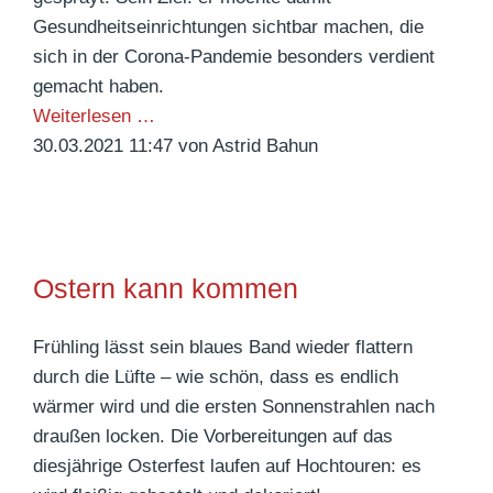
a
e
Gesundheitseinrichtungen sichtbar machen, die
n
r
sich in der Corona-Pandemie besonders verdient
M
t
gemacht haben.
o
i
E
Weiterlesen …
b
m
i
30.03.2021 11:47
von Astrid Bahun
i
A
n
l
l
b
i
t
e
t
e
s
y
Ostern kann kommen
n
o
W
h
n
e
e
Frühling lässt sein blaues Band wieder flattern
d
e
i
durch die Lüfte – wie schön, dass es endlich
e
k
m
wärmer wird und die ersten Sonnenstrahlen nach
r
A
E
draußen locken. Die Vorbereitungen auf das
e
w
i
diesjährige Osterfest laufen auf Hochtouren: es
s
a