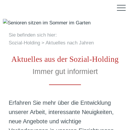
N
M
a
e
v
n
i
ü
Sie befinden sich hier:
g
Sozial-Holding
Aktuelles nach Jahren
a
t
Aktuelles aus der Sozial-Holding
i
Immer gut informiert
o
n
ü
b
Erfahren Sie mehr über die Entwicklung
e
unserer Arbeit, interessante Neuigkeiten,
r
neue Angebote und wichtige
s