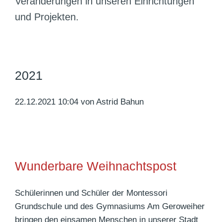
Veränderungen in unseren Einrichtungen
p
und Projekten.
r
i
n
g
2021
e
n
22.12.2021 10:04
von Astrid Bahun
Wunderbare Weihnachtspost
Schülerinnen und Schüler der Montessori
Grundschule und des Gymnasiums Am Geroweiher
bringen den einsamen Menschen in unserer Stadt