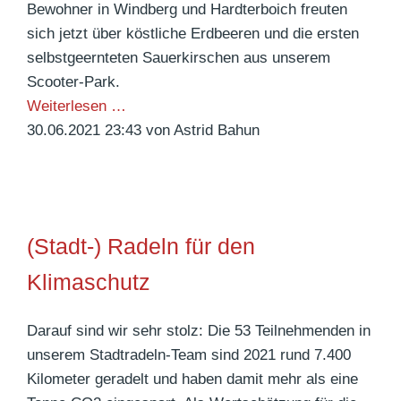
2
n
Bewohner in Windberg und Hardterboich freuten
e
1
H
sich jetzt über köstliche Erdbeeren und die ersten
c
a
selbstgeernteten Sauerkirschen aus unserem
h
r
Scooter-Park.
t
d
S
Weiterlesen …
e
t
o
30.06.2021 23:43
von Astrid Bahun
W
e
m
o
r
m
h
b
e
n
r
r
u
(Stadt-) Radeln für den
o
z
n
i
e
Klimaschutz
g
c
i
e
h
t
n
Darauf sind wir sehr stolz: Die 53 Teilnehmenden in
!
i
f
unserem Stadtradeln-Team sind 2021 rund 7.400
s
r
Kilometer geradelt und haben damit mehr als eine
t
e