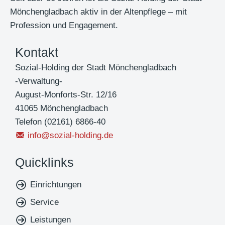
e
Mönchengladbach aktiv in der Altenpflege – mit
z
Profession und Engagement.
e
Kontakt
r
t
Sozial-Holding der Stadt Mönchengladbach
i
-Verwaltung-
f
August-Monforts-Str. 12/16
i
41065 Mönchengladbach
z
Telefon (02161) 6866-40
i
info@sozial-holding.de
e
r
Quicklinks
t
N
Einrichtungen
a
Service
v
Leistungen
i