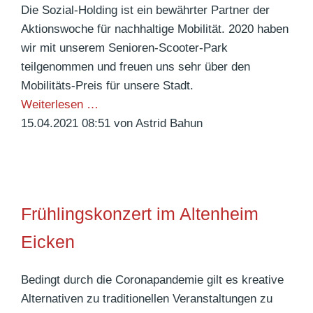
n
Die Sozial-Holding ist ein bewährter Partner der
e
g
d
Aktionswoche für nachhaltige Mobilität. 2020 haben
t
e
l
wir mit unserem Senioren-Scooter-Park
t
,
i
teilgenommen und freuen uns sehr über den
e
B
c
Mobilitäts-Preis für unsere Stadt.
r
e
h
M
Weiterlesen …
-
t
e
ö
15.04.2021 08:51
von Astrid Bahun
T
r
s
n
a
e
E
c
g
u
s
h
u
s
e
n
Frühlingskonzert im Altenheim
e
n
g
n
g
Eicken
,
a
l
H
u
a
Bedingt durch die Coronapandemie gilt es kreative
a
s
d
Alternativen zu traditionellen Veranstaltungen zu
u
d
b