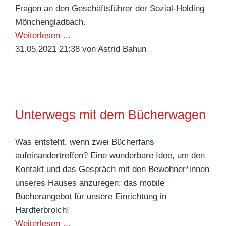
o
e
Fragen an den Geschäftsführer der Sozial-Holding
n
r
Mönchengladbach.
a
s
T
Weiterlesen …
l
–
a
31.05.2021 21:38
von Astrid Bahun
w
w
r
ä
i
i
h
r
f
r
s
l
e
Unterwegs mit dem Bücherwagen
i
o
n
n
h
d
d
Was entsteht, wenn zwei Bücherfans
n
d
a
aufeinandertreffen? Eine wunderbare Idee, um den
i
e
l
Kontakt und das Gespräch mit den Bewohner*innen
n
r
l
unseres Hauses anzuregen: das mobile
d
P
e
Bücherangebot für unsere Einrichtung in
e
a
g
Hardterbroich!
r
n
l
U
Weiterlesen …
P