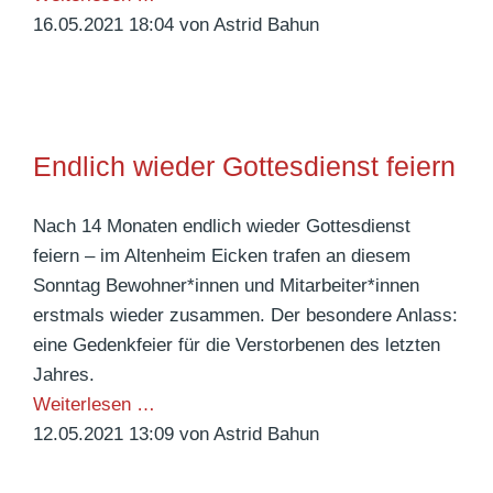
d
e
n
16.05.2021 18:04
von Astrid Bahun
f
e
i
t
l
m
c
e
e
i
h
r
g
e
w
e
Endlich wieder Gottesdienst feiern
e
–
g
D
Nach 14 Monaten endlich wieder Gottesdienst
s
r
feiern – im Altenheim Eicken trafen an diesem
m
e
Sonntag Bewohner*innen und Mitarbeiter*innen
i
i
erstmals wieder zusammen. Der besondere Anlass:
t
F
eine Gedenkfeier für die Verstorbenen des letzten
d
r
Jahres.
e
a
E
Weiterlesen …
m
g
n
12.05.2021 13:09
von Astrid Bahun
B
e
d
ü
n
l