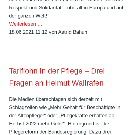
n
z
Respekt und Solidarität – überall in Europa und auf
d
der ganzen Welt!
e
W
Weiterlesen …
u
i
18.06.2021 11:12
von Astrid Bahun
n
r
d
s
P
i
f
n
Tariflohn in der Pflege – Drei
l
d
e
a
Fragen an Helmut Wallrafen
g
l
e
l
Die Medien überschlagen sich derzeit mit
p
e
Schlagzeilen wie „Mehr Gehalt für Beschäftigte in
e
a
der Altenpflege!“ oder „Pflegekräfte erhalten ab
r
n
Herbst 2022 mehr Geld!“. Hintergrund ist die
s
d
Pflegereform der Bundesregierung. Dazu drei