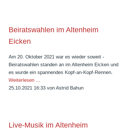
h
e
n
n
a
t
c
Beiratswahlen im Altenheim
s
h
z
Eicken
t
e
s
i
p
Am 20. Oktober 2021 war es wieder soweit -
t
o
Beiratswahlen standen an im Altenheim Eicken und
s
es wurde ein spannendes Kopf-an-Kopf-Rennen.
t
B
Weiterlesen …
e
25.10.2021 16:33
von Astrid Bahun
i
r
a
t
Live-Musik im Altenheim
s