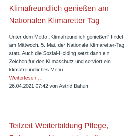
r
i
Klimafreundlich genießen am
P
e
f
Nationalen Klimaretter-Tag
n
l
s
e
t
Unter dem Motto „Klimafreundlich genießen“ findet
g
f
am Mittwoch, 5. Mai, der Nationale Klimaretter-Tag
e
e
statt. Auch die Sozial-Holding setzt dann ein
i
Zeichen für den Klimaschutz und serviert ein
e
klimafreundliches Menü.
r
K
Weiterlesen …
n
l
26.04.2021 07:42
von Astrid Bahun
i
m
a
f
Teilzeit-Weiterbildung Pflege,
r
e