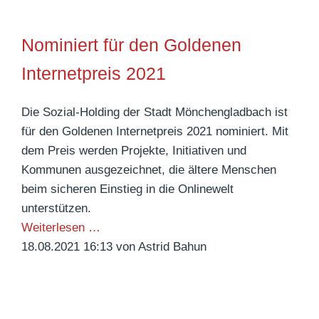
t
e
c
ä
n
a
Nominiert für den Goldenen
t
n
r
s
e
Internetpreis 2021
-
t
u
M
a
e
Die Sozial-Holding der Stadt Mönchengladbach ist
e
g
s
für den Goldenen Internetpreis 2021 nominiert. Mit
i
e
t
dem Preis werden Projekte, Initiativen und
s
i
a
Kommunen ausgezeichnet, die ältere Menschen
t
m
a
beim sicheren Einstieg in die Onlinewelt
e
S
t
unterstützen.
r
e
l
N
Weiterlesen …
s
n
i
o
18.08.2021 16:13
von Astrid Bahun
c
i
c
m
h
o
h
i
a
r
a
n
f
e
n