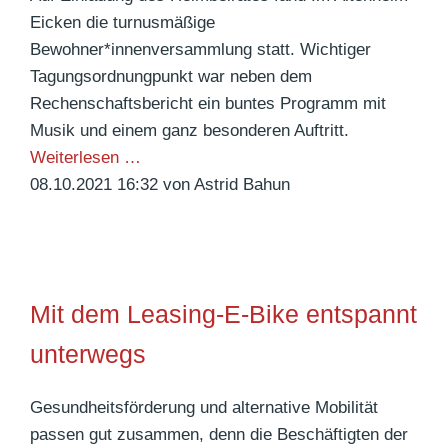
e
Eicken die turnusmäßige
r
Bewohner*innenversammlung statt. Wichtiger
g
Tagungsordnungpunkt war neben dem
Rechenschaftsbericht ein buntes Programm mit
Musik und einem ganz besonderen Auftritt.
E
Weiterlesen …
i
08.10.2021 16:32
von Astrid Bahun
n
e
B
e
Mit dem Leasing-E-Bike entspannt
w
o
unterwegs
h
n
Gesundheitsförderung und alternative Mobilität
e
passen gut zusammen, denn die Beschäftigten der