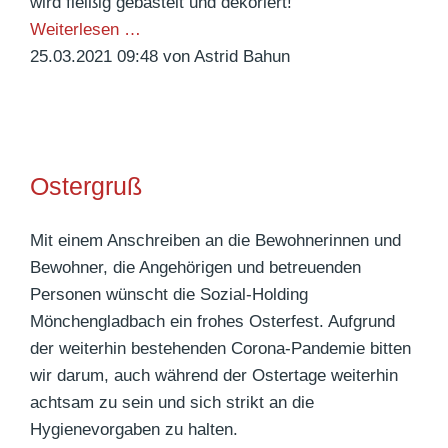
c
wird fleißig gebastelt und dekoriert!
G
r
k
O
Weiterlesen …
e
d
e
s
25.03.2021 09:48
von Astrid Bahun
s
n
t
c
e
h
r
e
n
n
Ostergruß
k
k
a
f
Mit einem Anschreiben an die Bewohnerinnen und
n
ü
Bewohner, die Angehörigen und betreuenden
n
r
Personen wünscht die Sozial-Holding
k
d
Mönchengladbach ein frohes Osterfest. Aufgrund
o
i
der weiterhin bestehenden Corona-Pandemie bitten
m
e
wir darum, auch während der Ostertage weiterhin
m
P
achtsam zu sein und sich strikt an die
e
f
Hygienevorgaben zu halten.
n
l