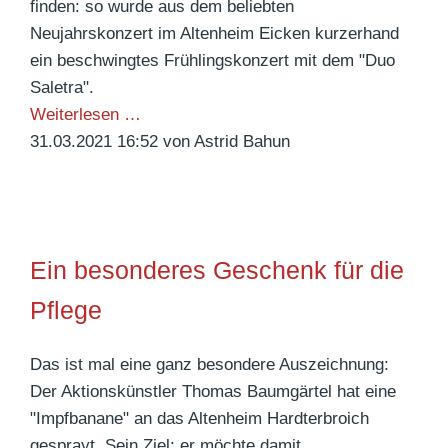
finden: so wurde aus dem beliebten
s
e
a
Neujahrskonzert im Altenheim Eicken kurzerhand
w
r
c
ein beschwingtes Frühlingskonzert mit dem "Duo
i
Z
h
Saletra".
r
e
g
F
Weiterlesen …
t
n
e
r
31.03.2021 16:52
von Astrid Bahun
s
t
w
ü
c
r
i
h
h
a
n
l
a
l
n
i
f
k
Ein besonderes Geschenk für die
t
n
t
ü
E
g
Pflege
c
u
s
h
r
k
Das ist mal eine ganz besondere Auszeichnung:
e
o
o
Der Aktionskünstler Thomas Baumgärtel hat eine
p
n
"Impfbanane" an das Altenheim Hardterbroich
e
z
gesprayt. Sein Ziel: er möchte damit