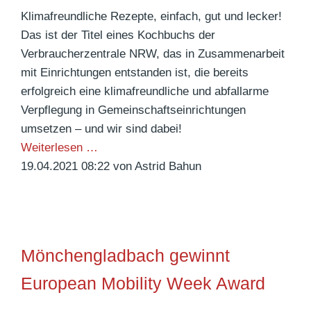
m
W
Klimafreundliche Rezepte, einfach, gut und lecker!
N
e
Das ist der Titel eines Kochbuchs der
a
i
Verbraucherzentrale NRW, das in Zusammenarbeit
t
t
mit Einrichtungen entstanden ist, die bereits
i
e
erfolgreich eine klimafreundliche und abfallarme
o
r
Verpflegung in Gemeinschaftseinrichtungen
n
b
umsetzen – und wir sind dabei!
a
i
K
Weiterlesen …
l
l
l
19.04.2021 08:22
von Astrid Bahun
e
d
i
n
u
m
K
n
a
l
g
f
i
Mönchengladbach gewinnt
P
r
m
f
e
European Mobility Week Award
a
l
u
r
e