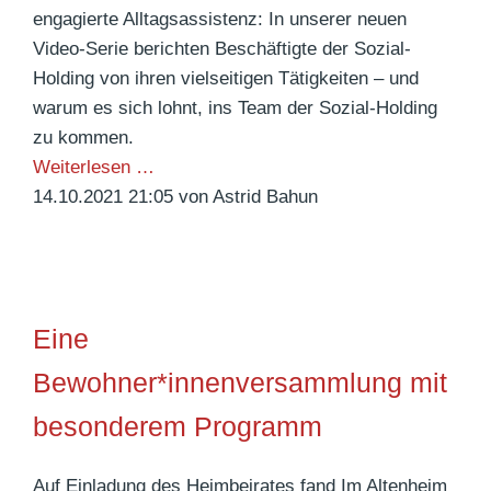
m
k
engagierte Alltagsassistenz: In unserer neuen
E
i
Video-Serie berichten Beschäftigte der Sozial-
i
m
Holding von ihren vielseitigen Tätigkeiten – und
c
A
warum es sich lohnt, ins Team der Sozial-Holding
k
l
zu kommen.
e
t
Weiterlesen …
n
e
14.10.2021 21:05
von Astrid Bahun
n
h
e
i
Eine
m
W
Bewohner*innenversammlung mit
i
besonderem Programm
n
d
b
Auf Einladung des Heimbeirates fand Im Altenheim