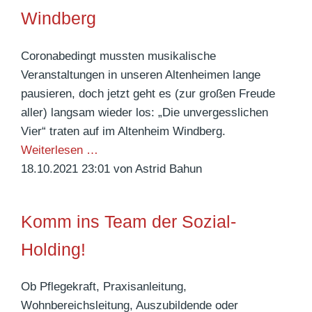
w
Windberg
a
h
Coronabedingt mussten musikalische
l
Veranstaltungen in unseren Altenheimen lange
e
pausieren, doch jetzt geht es (zur großen Freude
n
aller) langsam wieder los: „Die unvergesslichen
i
Vier“ traten auf im Altenheim Windberg.
m
L
Weiterlesen …
A
i
18.10.2021 23:01
von Astrid Bahun
l
v
t
e
Komm ins Team der Sozial-
e
-
n
M
Holding!
h
u
e
s
Ob Pflegekraft, Praxisanleitung,
i
i
Wohnbereichsleitung, Auszubildende oder