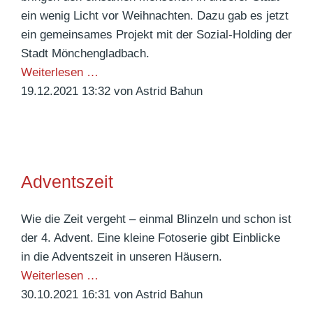
ein wenig Licht vor Weihnachten. Dazu gab es jetzt
ein gemeinsames Projekt mit der Sozial-Holding der
Stadt Mönchengladbach.
W
Weiterlesen …
u
19.12.2021 13:32
von Astrid Bahun
n
d
e
r
Adventszeit
b
a
Wie die Zeit vergeht – einmal Blinzeln und schon ist
r
der 4. Advent. Eine kleine Fotoserie gibt Einblicke
e
in die Adventszeit in unseren Häusern.
W
A
Weiterlesen …
e
d
30.10.2021 16:31
von Astrid Bahun
i
v