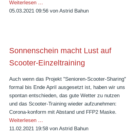
O
Weiterlesen …
e
s
05.03.2021 09:56
von Astrid Bahun
g
t
e
e
r
g
Sonnenschein macht Lust auf
r
u
Scooter-Einzeltraining
ß
Auch wenn das Projekt "Senioren-Scooter-Sharing"
formal bis Ende April ausgesetzt ist, haben wir uns
spontan entschieden, das gute Wetter zu nutzen
und das Scooter-Training wieder aufzunehmen:
Corona-konform mit Abstand und FFP2 Maske.
S
Weiterlesen …
o
11.02.2021 19:58
von Astrid Bahun
n