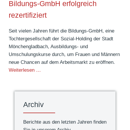
Bildungs-GmbH erfolgreich
s
C
t
o
rezertifiziert
a
r
u
o
Seit vielen Jahren führt die Bildungs-GmbH, eine
f
n
Tochtergesellschaft der Sozial-Holding der Stadt
S
a
Mönchengladbach, Ausbildungs- und
c
-
Umschulungskurse durch, um Frauen und Männern
o
Z
neue Chancen auf dem Arbeitsmarkt zu eröffnen.
o
e
B
Weiterlesen …
t
i
i
e
t
l
r
e
d
-
n
u
Archiv
E
:
n
i
J
g
n
Berichte aus den letzten Jahren finden
e
s
z
Sie in unserem Archiv.