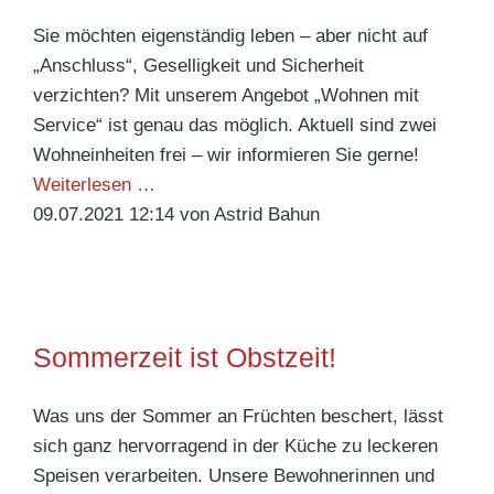
e
n
e
Sie möchten eigenständig leben – aber nicht auf
g
I
b
„Anschluss“, Geselligkeit und Sicherheit
e
n
e
verzichten? Mit unserem Angebot „Wohnen mit
r
t
i
Service“ ist genau das möglich. Aktuell sind zwei
*
e
m
Wohneinheiten frei – wir informieren Sie gerne!
i
r
S
S
Weiterlesen …
n
n
o
e
09.07.2021 12:14
von Astrid Bahun
n
e
m
n
e
t
m
i
n
p
e
o
r
r
r
e
Sommerzeit ist Obstzeit!
f
e
i
e
n
s
s
Was uns der Sommer an Früchten beschert, lässt
g
2
t
sich ganz hervorragend in der Küche zu leckeren
e
0
i
Speisen verarbeiten. Unsere Bewohnerinnen und
r