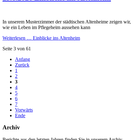
In unserem Musterzimmer der städtischen Altenheime zeigen wir,
wie ein Leben im Pflegeheim aussehen kann
Weiterlesen …
Einblicke ins Altenheim
Seite 3 von 61
Anfang
Zurück
1
2
3
4
5
6
7
Vorwärts
Ende
Archiv
Berichte aus den letzten Jahren finden Sie in unserem Archiv.