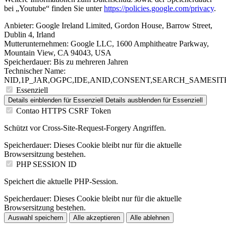
bei „Youtube“ finden Sie unter
https://policies.google.com/privacy
.
Anbieter:
Google Ireland Limited, Gordon House, Barrow Street,
Dublin 4, Irland
Mutterunternehmen: Google LLC, 1600 Amphitheatre Parkway,
Mountain View, CA 94043, USA
Speicherdauer:
Bis zu mehreren Jahren
Technischer Name:
NID,1P_JAR,OGPC,IDE,ANID,CONSENT,SEARCH_SAMESITE
Essenziell
Details einblenden
für Essenziell
Details ausblenden
für Essenziell
Contao HTTPS CSRF Token
Schützt vor Cross-Site-Request-Forgery Angriffen.
Speicherdauer:
Dieses Cookie bleibt nur für die aktuelle
Browsersitzung bestehen.
PHP SESSION ID
Speichert die aktuelle PHP-Session.
Speicherdauer:
Dieses Cookie bleibt nur für die aktuelle
Browsersitzung bestehen.
Auswahl speichern
Alle akzeptieren
Alle ablehnen